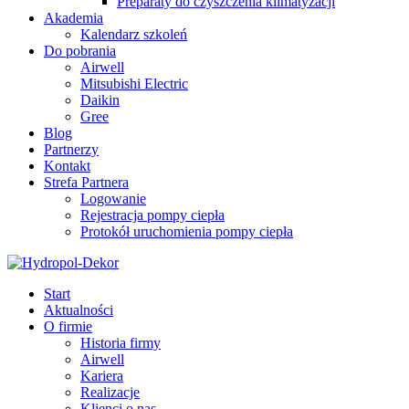
Preparaty do czyszczenia klimatyzacji
Akademia
Kalendarz szkoleń
Do pobrania
Airwell
Mitsubishi Electric
Daikin
Gree
Blog
Partnerzy
Kontakt
Strefa Partnera
Logowanie
Rejestracja pompy ciepła
Protokół uruchomienia pompy ciepła
Start
Aktualności
O firmie
Historia firmy
Airwell
Kariera
Realizacje
Klienci o nas