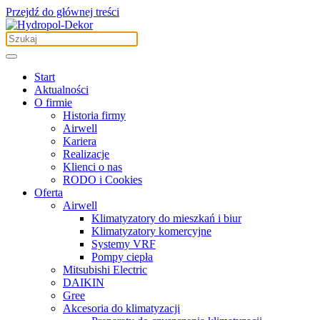
Przejdź do głównej treści
Start
Aktualności
O firmie
Historia firmy
Airwell
Kariera
Realizacje
Klienci o nas
RODO i Cookies
Oferta
Airwell
Klimatyzatory do mieszkań i biur
Klimatyzatory komercyjne
Systemy VRF
Pompy ciepła
Mitsubishi Electric
DAIKIN
Gree
Akcesoria do klimatyzacji