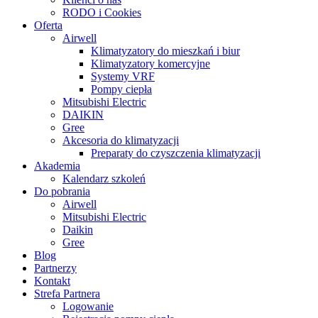
RODO i Cookies
Oferta
Airwell
Klimatyzatory do mieszkań i biur
Klimatyzatory komercyjne
Systemy VRF
Pompy ciepła
Mitsubishi Electric
DAIKIN
Gree
Akcesoria do klimatyzacji
Preparaty do czyszczenia klimatyzacji
Akademia
Kalendarz szkoleń
Do pobrania
Airwell
Mitsubishi Electric
Daikin
Gree
Blog
Partnerzy
Kontakt
Strefa Partnera
Logowanie